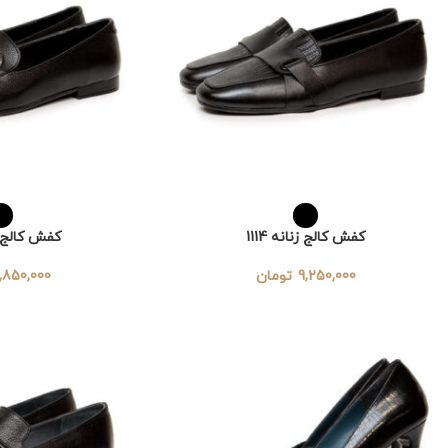
کفش کالج زنانه 1114
کفش کالج زنا
9,250,000
تومان
,850,000