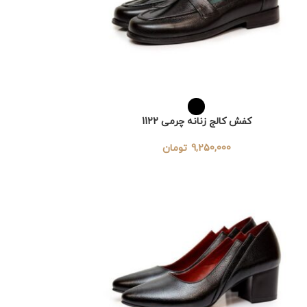
کفش کالج زنانه چرمی 1122
9,250,000
تومان