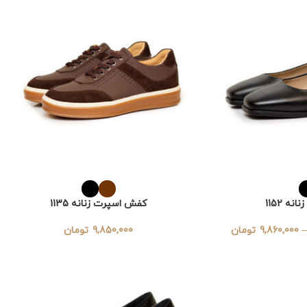
ه 1152
کفش اسپرت زنانه 1135
–
9,860,000
تومان
9,850,000
تومان