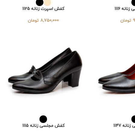
انه 1116
کفش اسپرت زنانه 1125
9
تومان
8,750,000
تومان
نه 1147
کفش مجلسی زنانه 1115