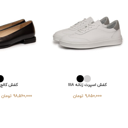
کفش اسپرت زنانه 1118
کفش کالج زنان
9,850,000
تومان
98,560,000
تومان