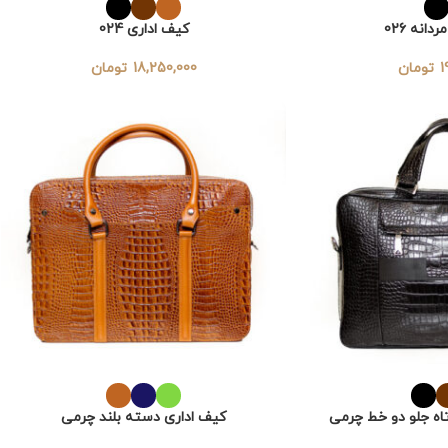
انه 026
کیف اداری 024
1
تومان
18,250,000
تومان
اه جلو دو خط چرمی
کیف اداری دسته بلند چرمی