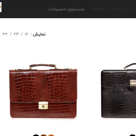
ت ویژه
تخفیف دارها
بلاگ
نمایش
12
24
36