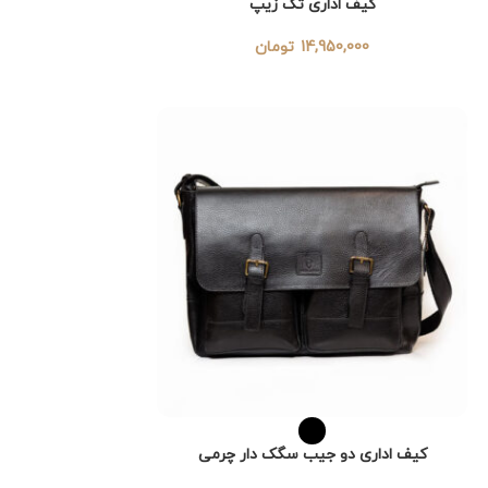
کیف اداری تک زیپ
14,950,000
تومان
کیف اداری دو جیب سگک دار چرمی