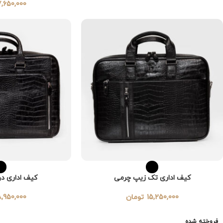
7,650,000
کیف اداری تک زیپ چرمی
کیف اداری د
15,250,000
تومان
8,950,000
فروخته شده