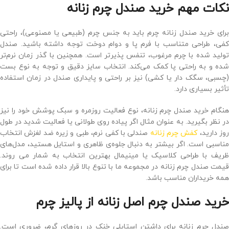
نکات مهم خرید صندل چرم زنانه
برای خرید صندل زنانه چرم باید به جنس چرم (طبیعی یا مصنوعی)، راحتی
کفی، طراحی متناسب با فرم پا و دوام دوخت توجه داشته باشید. صندل
تولید شده با چرم مرغوب، تنفس ‌پذیرتر است. همچنین با گذر زمان نرم‌تر
شده و به راحتی پا کمک می‌کند. انتخاب سایز دقیق و توجه به نوع بست
(چسبی، سگک ‌دار یا کشی) نیز بر راحتی و پایداری صندل در زمان استفاده
تأثیر بسیاری دارد.
هنگام خرید صندل چرم زنانه، نوع فعالیت روزمره و سبک پوشش‌ خود را نیز
در نظر بگیرید. به عنوان مثال اگر پیاده‌ روی طولانی یا فعالیت شدید در طول
وز دارید،
کفش چرم زنانه
صندلی با کفی نرم، طبی و زیره ضد لغزش انتخاب
مناسبی است. اگر بیشتر به دنبال جلوه‌ی ظاهری و استایل هستید، مدل‌های
ظریف با طراحی کلاسیک یا مینیمال بهترین انتخاب به شمار می روند.
قیمت صندل چرم زنانه در مجموعه ما با تنوع بالا قرار داده شده است تا برای
همه خریداران مناسب باشد.
خرید صندل چرم اصل زنانه از پالیز چرم
صندل چرم زنانه برای داشتن استایلی خنک در روزهای گرم، ضروری است.