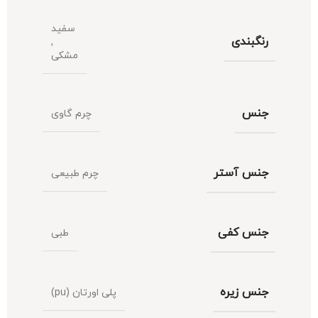
سفید
رنگبندی
,
مشکی
جنس
چرم گاوی
جنس آستر
چرم طبیعی
جنس کفی
طبی
جنس زیره
پلی اورتان (pu)