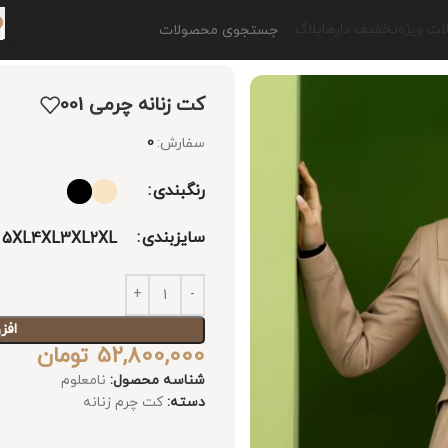
ت ویژه
تخفیف دارها
بلاگ
کت زنانه چرمی 001
سفارش:
0
رنگبندی
سایزبندی
5XL
4XL
3XL
2XL
افز
52,800,000
تومان
شناسه محصول:
نامعلوم
دسته:
کت چرم زنانه