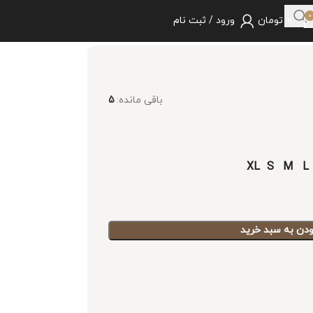
0
0
تومان
ورود / ثبت نام
باقی مانده:
5
XL
S
M
L
ودن به سبد خرید