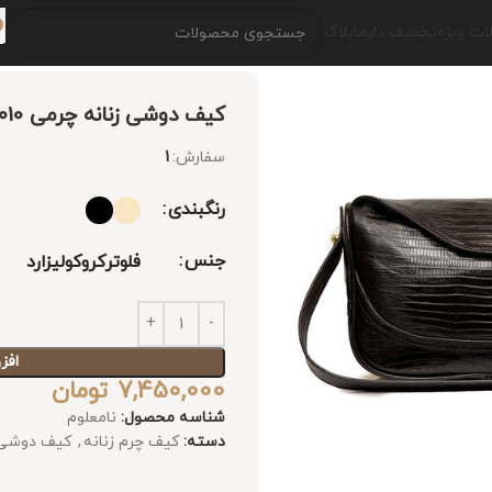
ت ویژه
تخفیف دارها
بلاگ
کیف دوشی زنانه چرمی 010
سفارش:
1
رنگبندی
جنس
فلوتر
کروکو
لیزارد
افز
7,450,000
تومان
شناسه محصول:
نامعلوم
دسته:
کیف چرم زنانه
,
کیف دوشی چ