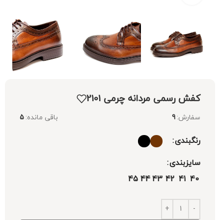
کفش رسمی مردانه چرمی 2101
سفارش:
9
باقی مانده:
5
رنگبندی
سایزبندی
45
44
43
42
41
40