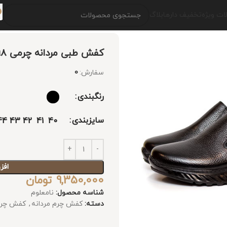
ت ویژه
تخفیف دارها
بلاگ
کفش طبی مردانه چرمی 2098
سفارش:
0
رنگبندی
سایزبندی
44
43
42
41
40
افز
9,350,000
تومان
شناسه محصول:
نامعلوم
دسته:
کفش چرم مردانه
,
کفش چرم 