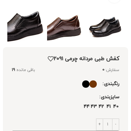
کفش طبی مردانه چرمی 2091
سفارش:
0
باقی مانده:
19
رنگبندی
سایزبندی
44
43
42
41
40