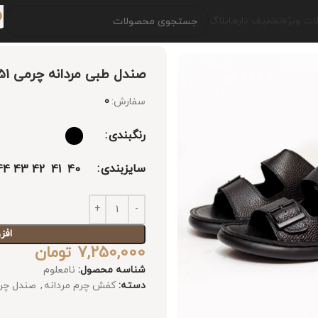
ت ویژه
تخفیف دارها
بلاگ
صندل طبی مردانه چرمی 2051
سفارش:
0
رنگبندی
سایزبندی
44
43
42
41
40
افز
7,250,000
تومان
شناسه محصول:
نامعلوم
دسته:
کفش چرم مردانه
,
صندل چرم