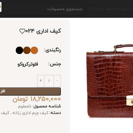
ت ویژه
تخفیف دارها
بلاگ
کیف اداری 024
رنگبندی
جنس
فلوتر
کروکو
افز
18,250,000
تومان
شناسه محصول:
نامعلوم
دسته:
کیف چرم اداری زنانه
,
کیف چ