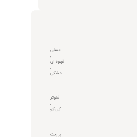
عسلی
,
قهوه ای
,
مشکی
فلوتر
,
کروکو
برزنت