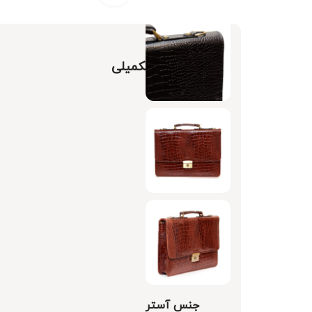
توضیحات تکمیلی
رنگبندی
جنس
جنس آستر